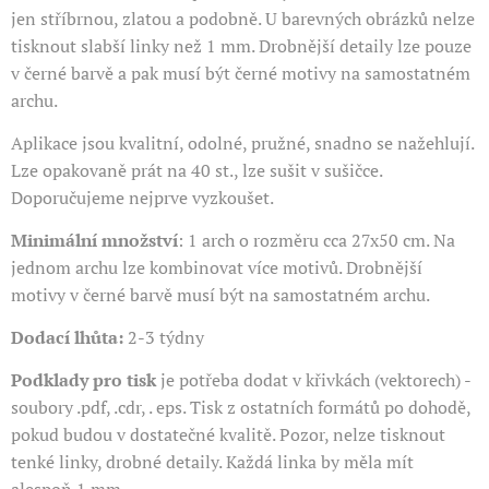
jen stříbrnou, zlatou a podobně. U barevných obrázků nelze
tisknout slabší linky než 1 mm. Drobnější detaily lze pouze
v černé barvě a pak musí být černé motivy na samostatném
archu.
Aplikace jsou kvalitní, odolné, pružné, snadno se nažehlují.
Lze opakovaně prát na 40 st., lze sušit v sušičce.
Doporučujeme nejprve vyzkoušet.
Minimální množství
: 1 arch o rozměru cca 27x50 cm. Na
jednom archu lze kombinovat více motivů. Drobnější
motivy v černé barvě musí být na samostatném archu.
Dodací lhůta:
2-3 týdny
Podklady pro tisk
je potřeba dodat v křivkách (vektorech) -
soubory .pdf, .cdr, . eps. Tisk z ostatních formátů po dohodě,
pokud budou v dostatečné kvalitě. Pozor, nelze tisknout
tenké linky, drobné detaily. Každá linka by měla mít