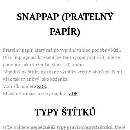
SNAPPAP (PRATELNÝ
PAPÍR)
Pratelný papír, který má po vyprání vzhled podobný kůži.
Díky impregnaci latexem lze tento papír prát i šít. Šije se
podobně jako koženka. Síla cca 0,5 mm.
Vhodný na štítky na různé výrobky včetně oblečení. Není
však tak trvanlivý jako koženka.|
Vzorník najdete
ZDE
.
Bližší informace a ceny najdete
ZDE
.
TYPY ŠTÍTKŮ
Níže najdete
nejběžnější typy gravírovaných štítků
, které