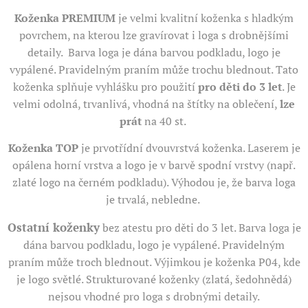
Koženka PREMIUM
je velmi kvalitní koženka s hladkým
povrchem, na kterou lze gravírovat i loga s drobnějšími
detaily. Barva loga je dána barvou podkladu, logo je
vypálené. Pravidelným praním může trochu blednout. Tato
koženka splňuje vyhlášku pro použití
pro děti do 3 let
. Je
velmi odolná, trvanlivá, vhodná na štítky na oblečení,
lze
prát
na 40 st.
Koženka TOP
je prvotřídní dvouvrstvá koženka. Laserem je
opálena horní vrstva a logo je v barvě spodní vrstvy (např.
zlaté logo na černém podkladu). Výhodou je, že barva loga
je trvalá, nebledne.
Ostatní koženky
bez atestu pro děti do 3 let. Barva loga je
dána barvou podkladu, logo je vypálené. Pravidelným
praním může troch blednout. Výjimkou je koženka P04, kde
je logo světlé. Strukturované koženky (zlatá, šedohnědá)
nejsou vhodné pro loga s drobnými detaily.