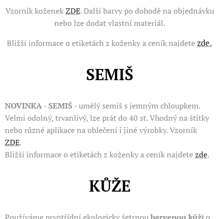
Vzorník koženek
ZDE
. Další barvy po dohodě na objednávku
nebo lze dodat vlastní materiál.
zde.
Bližší informace o etiketách z koženky a ceník najdete
SEMIŠ
NOVINKA - SEMIŠ -
umělý semiš s jemným chloupkem.
Velmi odolný, trvanlivý, lze prát do 40 st. Vhodný na štítky
nebo různé aplikace na oblečení i jiné výrobky. Vzorník
ZDE
.
Bližší informace o etiketách z koženky a ceník najdete
zde
.
KŮŽE
Používáme prvotřídní ekologicky šetrnou
barvenou kůži
o