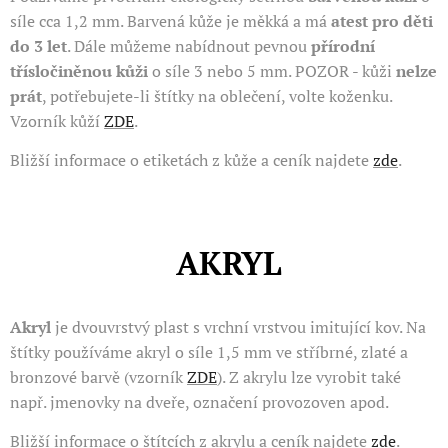
síle cca 1,2 mm. Barvená kůže je měkká a má
atest pro děti
do 3 let
. Dále můžeme nabídnout pevnou
přírodní
třísločiněnou kůži
o síle 3 nebo 5 mm. POZOR - kůži
nelze
prát
, potřebujete-li štítky na oblečení, volte koženku.
Vzorník kůží
ZDE
.
Bližší informace o etiketách z kůže a ceník najdete
zde
.
AKRYL
Akryl
je dvouvrstvý plast s vrchní vrstvou imitující kov. Na
štítky používáme akryl o síle 1,5 mm ve stříbrné, zlaté a
bronzové barvě (vzorník
ZDE
). Z akrylu lze vyrobit také
např. jmenovky na dveře, označení provozoven apod.
Bližší informace o štítcích z akrylu a ceník najdete
zde
.